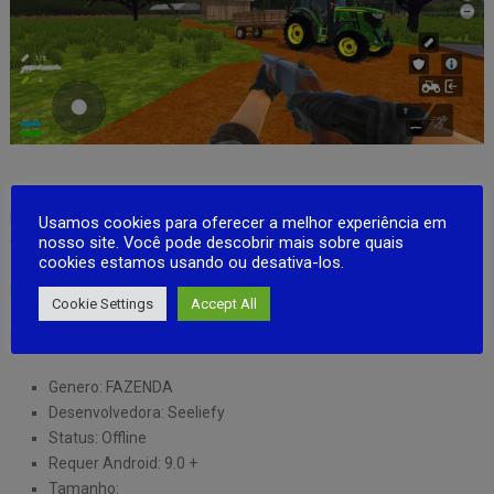
Explore novas possibilidades e ajude a moldar o futuro do jogo.
Participe da beta e faça parte do crescimento da nossa fazenda
Usamos cookies para oferecer a melhor experiência em
nosso site. Você pode descobrir mais sobre quais
virtual.
cookies estamos usando ou desativa-los.
Playstore
Cookie Settings
Accept All
Ios em breve
Genero: FAZENDA
Desenvolvedora: Seeliefy
Status: Offline
Requer Android: 9.0 +
Tamanho: