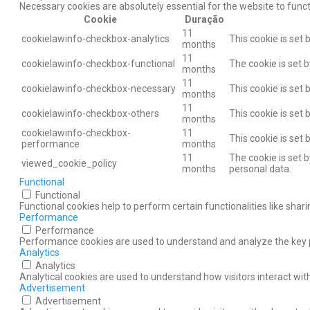
Necessary cookies are absolutely essential for the website to func
Cookie
Duração
11
cookielawinfo-checkbox-analytics
This cookie is set
months
11
cookielawinfo-checkbox-functional
The cookie is set 
months
11
cookielawinfo-checkbox-necessary
This cookie is set
months
11
cookielawinfo-checkbox-others
This cookie is set
months
cookielawinfo-checkbox-
11
This cookie is set
performance
months
11
The cookie is set 
viewed_cookie_policy
months
personal data.
Functional
Functional
Functional cookies help to perform certain functionalities like shar
Performance
Performance
Performance cookies are used to understand and analyze the key pe
Analytics
Analytics
Analytical cookies are used to understand how visitors interact with
Advertisement
Advertisement