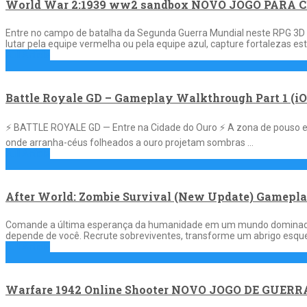
World War 2:1939 ww2 sandbox NOVO JOGO PARA
Entre no campo de batalha da Segunda Guerra Mundial neste RPG 3D s
lutar pela equipe vermelha ou pela equipe azul, capture fortalezas e
Full Article
Battle Royale GD – Gameplay Walkthrough Part 1 (iO
⚡ BATTLE ROYALE GD — Entre na Cidade do Ouro ⚡ A zona de pouso est
onde arranha-céus folheados a ouro projetam sombras …
Full Article
After World: Zombie Survival (New Update) Gamepla
Comande a última esperança da humanidade em um mundo dominado pe
depende de você. Recrute sobreviventes, transforme um abrigo esquec
Full Article
Warfare 1942 Online Shooter NOVO JOGO DE GUERR