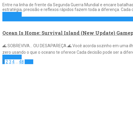
Entre na linha de frente da Segunda Guerra Mundial e encare batalhas
estratégia, precisão e reflexos rápidos fazem toda a diferença. Cad
Full Article
Ocean Is Home: Survival Island (New Update) Gamep
🌊 SOBREVIVA… OU DESAPAREÇA 🌊 Você acorda sozinho em uma ilha d
zero usando o que o oceano te oferece Cada decisão pode ser a difer
Full Article
1
2
3
4
…
48
Next