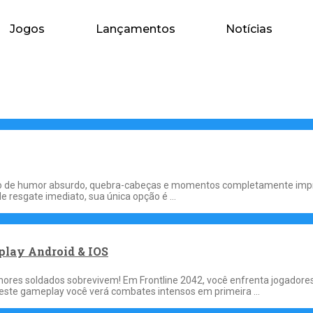
Jogos
Lançamentos
Notícias
io de humor absurdo, quebra-cabeças e momentos completamente impre
 resgate imediato, sua única opção é …
play Android & IOS
es soldados sobrevivem! Em Frontline 2042, você enfrenta jogadores r
. Neste gameplay você verá combates intensos em primeira …