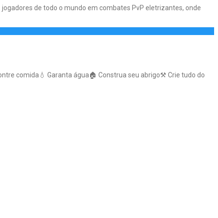
afie jogadores de todo o mundo em combates PvP eletrizantes, onde
ntre comida💧 Garanta água🏠 Construa seu abrigo⚒️ Crie tudo do