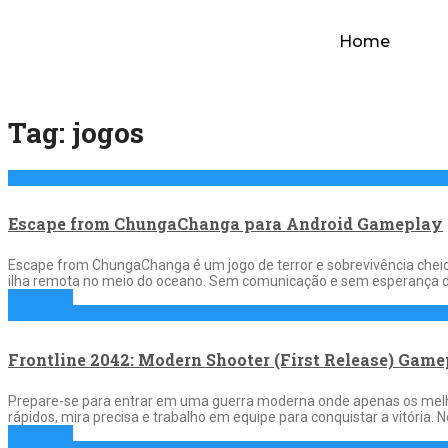
Home
Tag:
jogos
Escape from ChungaChanga para Android Gameplay
Escape from ChungaChanga é um jogo de terror e sobrevivência che
ilha remota no meio do oceano. Sem comunicação e sem esperança de
Full Article
Frontline 2042: Modern Shooter (First Release) Game
Prepare-se para entrar em uma guerra moderna onde apenas os melhor
rápidos, mira precisa e trabalho em equipe para conquistar a vitória
Full Article