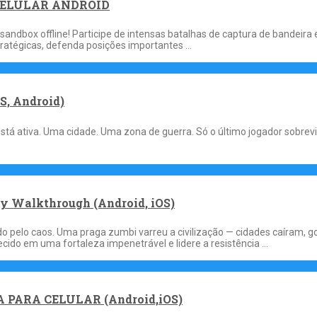
 CELULAR ANDROID
andbox offline! Participe de intensas batalhas de captura de bandeir
stratégicas, defenda posições importantes …
S, Android)
á ativa. Uma cidade. Uma zona de guerra. Só o último jogador sobrev
y Walkthrough (Android, iOS)
lo caos. Uma praga zumbi varreu a civilização — cidades caíram, go
ido em uma fortaleza impenetrável e lidere a resistência …
A PARA CELULAR (Android,iOS)