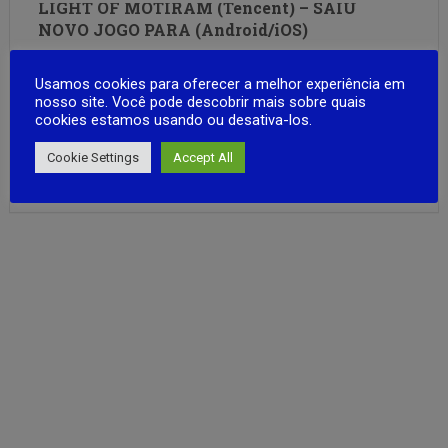
LIGHT OF MOTIRAM (Tencent) – SAIU
NOVO JOGO PARA (Android/iOS)
Um Mundo Aberto Dominado por Mecanimais A civilização
Usamos cookies para oferecer a melhor experiência em
como conhecemos desapareceu. No lugar dela, um mundo
nosso site. Você pode descobrir mais sobre quais
selvagem e indomado, onde criaturas mecânicas vagam
cookies estamos usando ou desativa-los.
livremente. A humanidade? Reduzida a pequenas tribos
que lutam para reconstruir no alvorecer de uma nova era
Cookie Settings
Accept All
FULL ARTICLE
primitiva. Viaje por florestas tropicais exuberantes, …