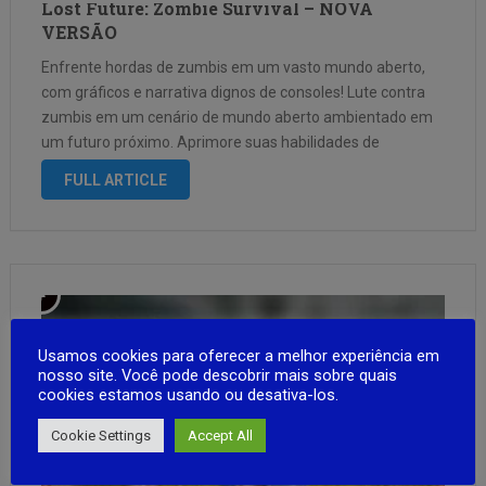
Lost Future: Zombie Survival – NOVA
VERSÃO
Enfrente hordas de zumbis em um vasto mundo aberto,
com gráficos e narrativa dignos de consoles! Lute contra
zumbis em um cenário de mundo aberto ambientado em
um futuro próximo. Aprimore suas habilidades de
combate, saqueie recursos, fabrique itens e mergulhe em
FULL ARTICLE
uma história envolvente, com …
Usamos cookies para oferecer a melhor experiência em
nosso site. Você pode descobrir mais sobre quais
cookies estamos usando ou desativa-los.
Cookie Settings
Accept All