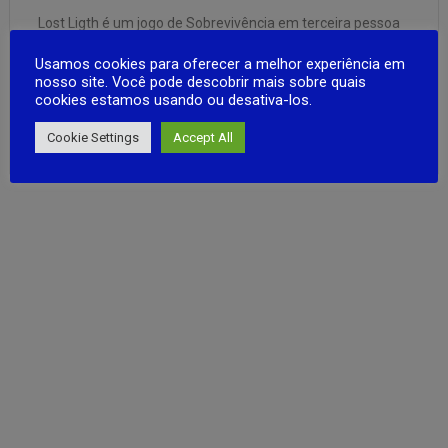
Lost Ligth é um jogo de Sobrevivência em terceira pessoa
estilo Skav fron tarkov Desenvolvido pela empresa
Usamos cookies para oferecer a melhor experiência em
Netease , o game conta com Gráficos AAA e jogabilidade
nosso site. Você pode descobrir mais sobre quais
de primeira. O jogo conta com uma grande quantidade de
cookies estamos usando ou desativa-los.
equipamentos desde armas, roupas e arremessáveis para
FULL ARTICLE
usar durante …
Cookie Settings
Accept All