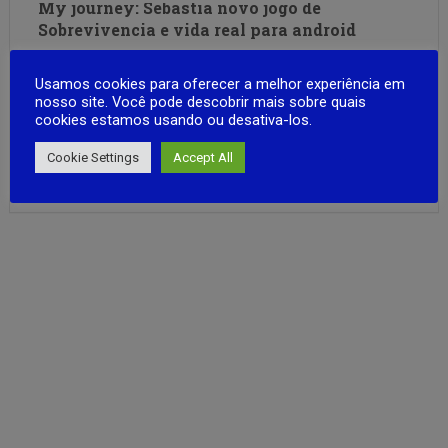
My journey: Sebastia novo jogo de
Sobrevivencia e vida real para android
Novo jogo My Journey Sebastia é um simulador de vida em
Usamos cookies para oferecer a melhor experiência em
um ambiente mundo aberto onde você tenta sobreviver
nosso site. Você pode descobrir mais sobre quais
em uma vila de Sebastia, ganhar dinheiro trabalhando ou
cookies estamos usando ou desativa-los.
negociando. Conserte seu carro de verão e pegue a
estrada! O jogo contem aréa Rural e Cidade com
Cookie Settings
Accept All
FULL ARTICLE
aéroportos …