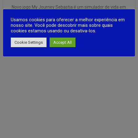
Novo jogo My Journey Sebastia é um simulador de vida em
um ambiente mundo aberto onde você tenta sobreviver
Usamos cookies para oferecer a melhor experiência em
em uma vila de Sebastia, ganhar dinheiro trabalhando ou
nosso site. Você pode descobrir mais sobre quais
negociando. Conserte seu carro de verão e pegue a
cookies estamos usando ou desativa-los.
estrada! O jogo contem aréa Rural e Cidade com
FULL ARTICLE
aéroportos …
Cookie Settings
Accept All