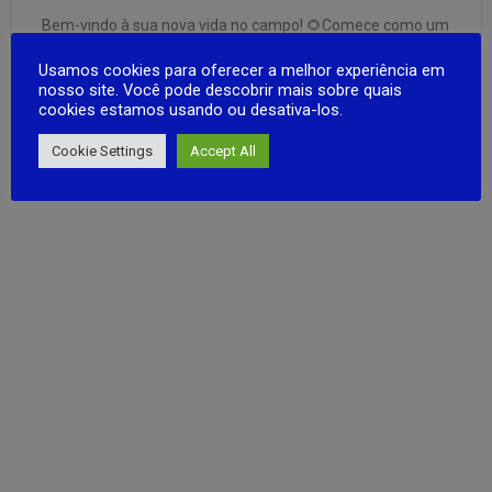
Bem-vindo à sua nova vida no campo! 🌻Comece como um
pequeno agricultor e transforme sua terra em uma
Usamos cookies para oferecer a melhor experiência em
fazenda próspera. Compre sementes, plante-as, cuide de
nosso site. Você pode descobrir mais sobre quais
seus campos e colha as plantações para vender no
cookies estamos usando ou desativa-los.
mercado local. 🌱💰Ganhe dinheiro e desbloqueie novos
FULL ARTICLE
tipos de sementes que trazem …
Cookie Settings
Accept All