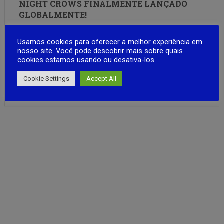
NIGHT CROWS FINALMENTE LANÇADO
GLOBALMENTE!
Criada usando o Unreal Engine 5, a mágica Europa do
Usamos cookies para oferecer a melhor experiência em
século XIII convida você a participar de uma enorme guerra
nosso site. Você pode descobrir mais sobre quais
de caos. ▣Crie o mundo▣ Na Europa do século XIII, onde a
cookies estamos usando ou desativa-los.
magia ainda existe, criamos um novo mundo onde a
fantasia encontra a realidade. Noite …
Cookie Settings
Accept All
FULL ARTICLE