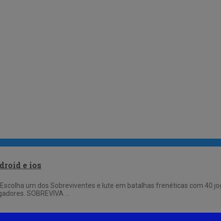
e
roid e ios
 Escolha um dos Sobreviventes e lute em batalhas frenéticas com 40 jo
jogadores. SOBREVIVA …