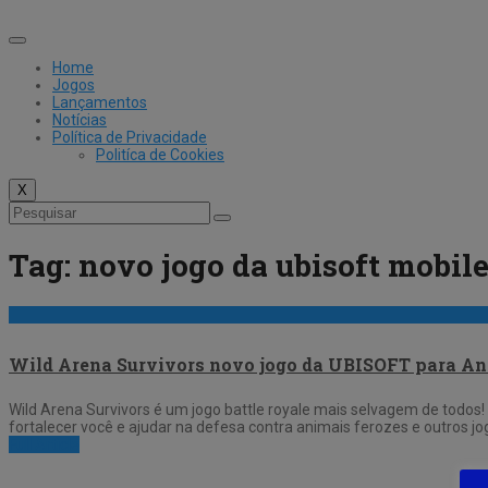
Skip
to
content
Home
Jogos
Lançamentos
Notícias
Política de Privacidade
Politíca de Cookies
X
Tag:
novo jogo da ubisoft mobil
Wild Arena Survivors novo jogo da UBISOFT para And
Wild Arena Survivors é um jogo battle royale mais selvagem de todos!
fortalecer você e ajudar na defesa contra animais ferozes e outros 
Full Article