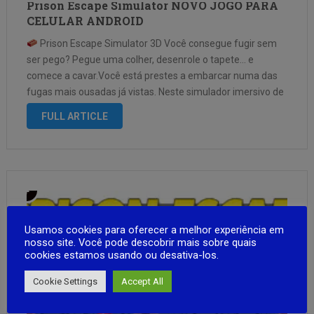
Prison Escape Simulator NOVO JOGO PARA
CELULAR ANDROID
Prison Escape Simulator 3D Você consegue fugir sem
ser pego? Pegue uma colher, desenrole o tapete… e
comece a cavar.Você está prestes a embarcar numa das
fugas mais ousadas já vistas. Neste simulador imersivo de
fuga da prisão, cada detalhe conta. Você terá que
FULL ARTICLE
escavar …
Usamos cookies para oferecer a melhor experiência em
nosso site. Você pode descobrir mais sobre quais
cookies estamos usando ou desativa-los.
Cookie Settings
Accept All