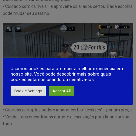
• Cuidado com os rivais… e aproveite os aliados certos. Cada escolha
pode mudar seu destino.
Usamos cookies para oferecer a melhor experiência em
nosso site. Você pode descobrir mais sobre quais
cookies estamos usando ou desativa-los.
Cookie Settings
Accept All
💼
Guarde segredos, compre silêncios
• Guardas corruptos podem ignorar certos “deslizes”… por um preço.
• Venda itens encontrados durante a escavação para financiar sua
fuga.