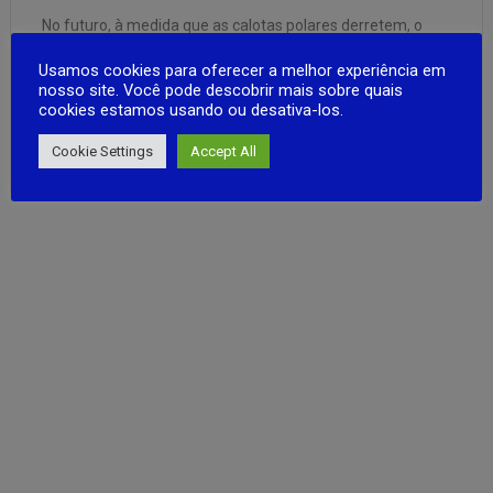
No futuro, à medida que as calotas polares derretem, o
continente é gradualmente submerso pelo oceano e
Usamos cookies para oferecer a melhor experiência em
separado em várias ilhas.Os sobreviventes devem se
nosso site. Você pode descobrir mais sobre quais
adaptar a este novo mundo: Island World Flutue no mar em
cookies estamos usando ou desativa-los.
uma jangada de fuga e à deriva em uma ilha deserta. …
FULL ARTICLE
Cookie Settings
Accept All