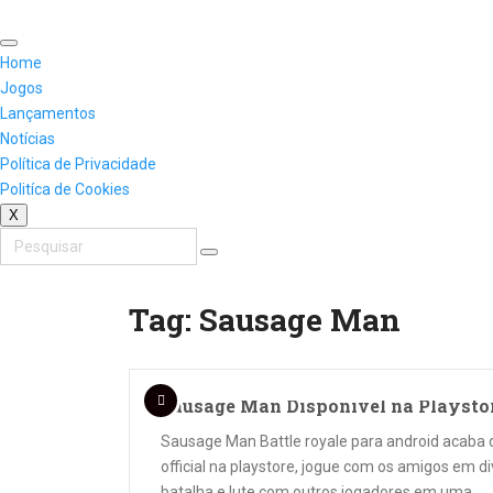
Skip
to
content
Home
Jogos
Lançamentos
Notícias
Política de Privacidade
Politíca de Cookies
X
Tag:
Sausage Man
Sausage Man Disponivel na Playstor
Sausage Man Battle royale para android acaba de
official na playstore, jogue com os amigos em d
batalha e lute com outros jogadores em uma …