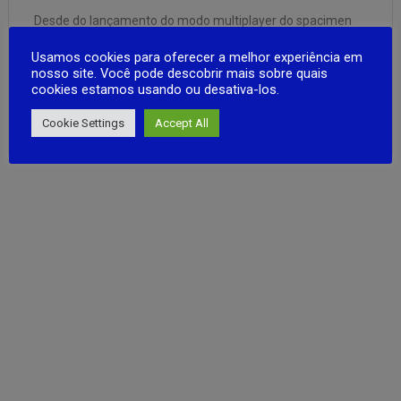
Desde do lançamento do modo multiplayer do spacimen
zero para android o game vem se tornando uma fébre, o
Usamos cookies para oferecer a melhor experiência em
jogo de terror e sobrveivencia tem modo multijogador de
nosso site. Você pode descobrir mais sobre quais
até 4 jogadore simultaneos. Colete recursos e armas para
cookies estamos usando ou desativa-los.
sobreviver no hospital enfretando diversos monstros,
FULL ARTICLE
desvende enigmas e …
Cookie Settings
Accept All