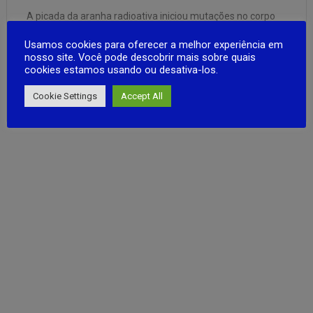
A picada da aranha radioativa iniciou mutações no corpo
do homem e permitiu superpoderes. Os poderes de Spider
Usamos cookies para oferecer a melhor experiência em
incluem força sobre-humana, um sexto sentido como
nosso site. Você pode descobrir mais sobre quais
“sentido de aranha” que o alerta para o perigo, habilidades
cookies estamos usando ou desativa-los.
de luta perfeitas, bem como velocidade e agilidade de
FULL ARTICLE
super-heróis. CRIAR …
Cookie Settings
Accept All