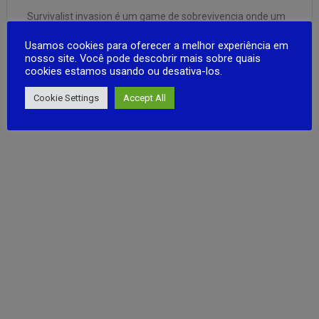
Survivalist invasion é um game de sobrevivencia onde um
jogador sofre um acidente de avião e cai em uma ilha
Usamos cookies para oferecer a melhor experiência em
remota cheia de inimigos, no game você terá que coleta
nosso site. Você pode descobrir mais sobre quais
recursos para sua sobrevivencia e construir um abrigo
cookies estamos usando ou desativa-los.
seguro. O jogo contem uma grande gama de …
FULL ARTICLE
Cookie Settings
Accept All