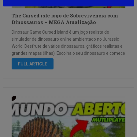
The Cursed isle jogo de Sobrevivencia com
Dinossauros – MEGA Atualização
Dinosaur Game Cursed Island é um jogo realista de
simulador de dinossauro online ambientado no Jurassic
World. Desfrute de vários dinossauros, gráficos realistas e
grandes mapas (ilhas). Escolha o seu dinossauro e comece
a sobreviver. Jogue com seus amigos e jogadores de todo
FULL ARTICLE
o mundo. Todos …