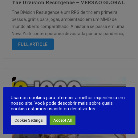
The Division Resurgence – VERSÃO GLOBAL
The Division Resurgence é um RPG de tiro em primeira
pessoa, grátis para jogar, ambientado em um MMO de
mundo aberto compartilhado. A história se passa em uma
Nova York contemporânea devastada por uma pandemia,
que mergulhou o país no caos e levou ao colapso do …
FULL ARTICLE
Usamos cookies para oferecer a melhor experiência em
nosso site. Você pode descobrir mais sobre quais
cookies estamos usando ou desativa-los.
Cookie Settings
Accept All