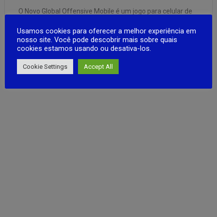
O Novo Global Offensive Mobile é um jogo para celular de
luta justa, estilo militar realista FPS. Nesta nova versão que
Usamos cookies para oferecer a melhor experiência em
esta em beta o game recebeu um novo nome e algumas
nosso site. Você pode descobrir mais sobre quais
mudanças, porem contem o mesmo conteúdo da versão
cookies estamos usando ou desativa-los.
anterior. GOOGLE PLAY (ANDROID)
FULL ARTICLE
Desenvolvedora: Status: OnlineRequer …
Cookie Settings
Accept All