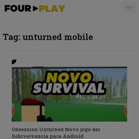
Tag:
unturned mobile
Obsession Unturned Novo jogo der
Sobrveivencia para Android