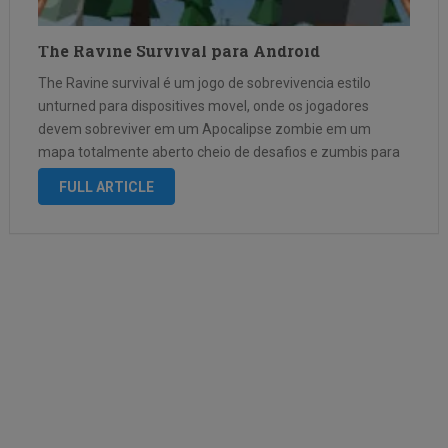
The Ravine Survival para Android
The Ravine survival é um jogo de sobrevivencia estilo
unturned para dispositives movel, onde os jogadores
devem sobreviver em um Apocalipse zombie em um
mapa totalmente aberto cheio de desafios e zumbis para
eliminar. Colete centenas de recursos e armas para
FULL ARTICLE
sobreviver nesse mundo aberto, construa …