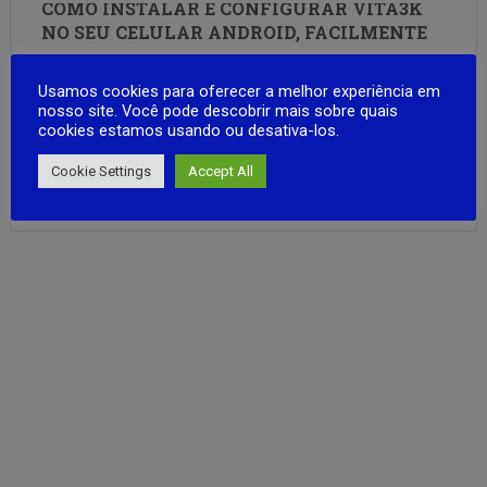
COMO INSTALAR E CONFIGURAR VITA3K
NO SEU CELULAR ANDROID, FACILMENTE
Todos nós sabemos que o PS Vita é um console incrível e
Usamos cookies para oferecer a melhor experiência em
que mesmo depois de descontinuado continua sendo o
nosso site. Você pode descobrir mais sobre quais
sonho de consumo de muitos. Mas infelizmente o console
cookies estamos usando ou desativa-los.
ainda continua muito caro, principalmente depois que
surgiu o desbloqueio do mesmo, o galera tem colocado o …
Cookie Settings
Accept All
FULL ARTICLE