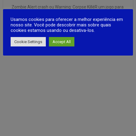
Zombie Alert crash ou Warning: Corpse KilléR um jogo para
celular de Sobrevivencia e Mundo aberto ARPG do dia do
Usamos cookies para oferecer a melhor experiência em
juízo final com o tema sobrevivência. Historia: Em um
nosso site. Você pode descobrir mais sobre quais
acidente, o vírus mortal se espalhou do laboratório. O ser
cookies estamos usando ou desativa-los.
humano infectado pelo vírus gradualmente perde a …
FULL ARTICLE
Cookie Settings
Accept All