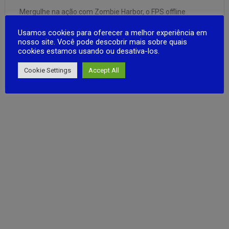
Mergulhe na ação com Zombie Harbor, o FPS offline
definitivo contra zumbis!Prepare-se para batalhas
Usamos cookies para oferecer a melhor experiência em
intensas em um mundo pós-apocalíptico onde os mortos
nosso site. Você pode descobrir mais sobre quais
dominam o que restou da civilização. Teste seus reflexos,
cookies estamos usando ou desativa-los.
melhore suas armas e sobreviva a hordas de infectados —
FULL ARTICLE
tudo isso sem precisar de …
Cookie Settings
Accept All