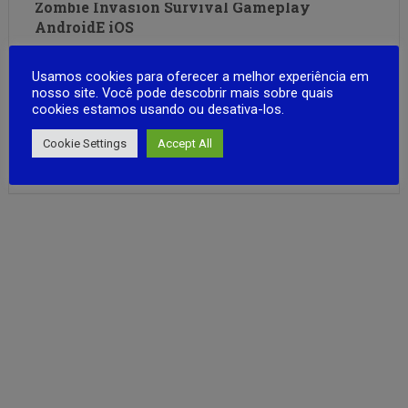
Zombie Invasion Survival Gameplay
AndroidE iOS
Zombie Invasion é um eletrizante jogo de ação e
Usamos cookies para oferecer a melhor experiência em
sobrevivência onde sua casa é o último refúgio da
nosso site. Você pode descobrir mais sobre quais
humanidade. Enfrente hordas intermináveis de zumbis
cookies estamos usando ou desativa-los.
usando armas poderosas, construa defesas estratégicas e
faça tudo o que for preciso para sobreviver. Cada nova
Cookie Settings
Accept All
FULL ARTICLE
onda traz inimigos mais perigosos, …