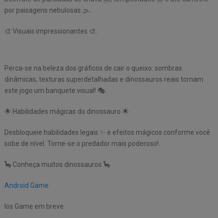
por paisagens nebulosas 🌫️.
🎨 Visuais impressionantes 🎨.
Perca-se na beleza dos gráficos de cair o queixo: sombras
dinâmicas, texturas superdetalhadas e dinossauros reais tornam
este jogo um banquete visual! 🎭.
🌟 Habilidades mágicas do dinossauro 🌟.
Desbloqueie habilidades legais ✨ e efeitos mágicos conforme você
sobe de nível. Torne-se o predador mais poderoso!.
🦕 Conheça muitos dinossauros 🦕.
Android Game
Ios Game em breve