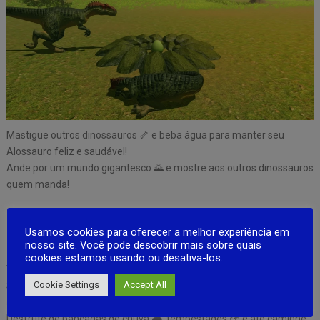
Mastigue outros dinossauros 🦴 e beba água para manter seu
Alossauro feliz e saudável!
Ande por um mundo gigantesco 🌄 e mostre aos outros dinossauros
quem manda!
🌤️ Incríveis aventuras climáticas 🌤️.
Usamos cookies para oferecer a melhor experiência em
nosso site. Você pode descobrir mais sobre quais
cookies estamos usando ou desativa-los.
Veja o sol nascer e se pôr 🌅 em um lindo ciclo de dia e noite.
Cookie Settings
Accept All
Sinta a mudança das estações e adapte-se a tudo, desde nevascas
❄️ até dias ensolarados ☀️.
Desfrute de pancadas de chuva 🌧️, tempestades ⛈️ e até caminhe