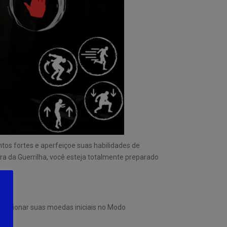
os fortes e aperfeiçoe suas habilidades de
ra da Guerrilha, você esteja totalmente preparado
elecionar suas moedas iniciais no Modo