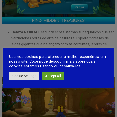
Beleza Natural
: Descubra ecossistemas subaquáticos que são
verdadeiras obras de arte da natureza. Explore florestas de
algas gigantes que balançam com as correntes, jardins de
anêmonas cheios de cores vibrantes e paisagens vulcânicas
submersas que parecem de outro mundo. A beleza natural
Usamos cookies para oferecer a melhor experiência em
nosso site. Você pode descobrir mais sobre quais
das profundezas é uma visão que ficará com você para
cookies estamos usando ou desativa-los.
sempre.
Cookie Settings
Accept All