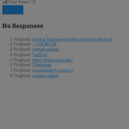
Post Views:
19
Prev Article
Next Article
No Responses
Pingback:
Contra: Tournament Novo jogo para Android
Pingback:
一次性電子煙
Pingback:
nomad казино
Pingback:
ไซด์ไลน์
Pingback:
https://kazinoizzi.site/
Pingback:
Thermage
Pingback:
สเปรย์ลดผมร่วง ผมบาง
Pingback:
reclaim rubber