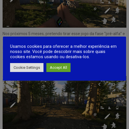
Nos próximos 5 meses, pretendo tirar esse jogo da fase “pré-alfa” e
trazê-lo para a fase “alfa” ou “estágio beta inicial”. Isso será difícil
Usamos cookies para oferecer a melhor experiência em
para mim, pois não tenho tempo suficiente para trabalhar no jogo
nosso site. Você pode descobrir mais sobre quais
todos os dias, mas ainda vou tentar o meu melhor para continuar
cookies estamos usando ou desativa-los.
trabalhando nele sempre que possível para lançar mais
atualizações rapidamente.
Cookie Settings
Accept All