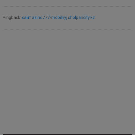
Pingback:
сайт azino777-mobilnyj.sholpancity.kz