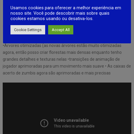
•iluminação realista para que o jogo não pareça caricatural
Usamos cookies para oferecer a melhor experiência em
nosso site. Você pode descobrir mais sobre quais
cookies estamos usando ou desativa-los.
• Novos modelos de jogadores aprimorados personalizáveis ​​de alta
qualidade (a tela de personalização ainda não está no jogo a partir
Cookie Settings
Accept All
de agora) • Folhagem e Natureza melhoradas
•Árvores otimizadas (as novas árvores estão muito otimizadas
agora, então posso criar florestas mais densas enquanto tenho
grandes detalhes e texturas nelas •transições de animação de
jogador aprimoradas para um movimento mais suave • As caixas de
acerto de zumbis agora são aprimoradas e mais precisas