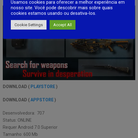
Usamos cookies para oferecer a melhor experiência em
nosso site. Você pode descobrir mais sobre quais
cookies estamos usando ou desativa-los.
Cookie Settings
Accept All
DOWNLOAD (
PLAYSTORE
)
DOWNLOAD (
APPSTORE
)
Desenvolvedora: 707
Status: ONLINE
Requer Android 7.0 Superior
Tamanho: 600 Mb