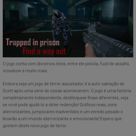
O jogo conta com divcersos itens, entre ele pistola, fuzil de assalto,
crossbow e muito mais.
Embora seja um jogo de terror assustador, é a auto-salvação do
Scott após uma série de coisas acontecerem. O jogo é uma história
completamente independente, desbloqueie finais diferentes, veja
se você pode ajudá-lo a obter redenção! Gráficos reais, sons
aterrorizantes, jumpscares inadvertidos e um enredo pesado o
levarão a um mundo aterrorizante e emocionante! Espero que
gostem deste novo jogo de terror.