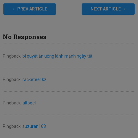
PREV ARTICLE
NEXT ARTICLE
No Responses
Pingback:
bí quyết ăn uống lành mạnh ngày tết
Pingback:
racketeer.kz
Pingback:
altogel
Pingback:
suzuran168