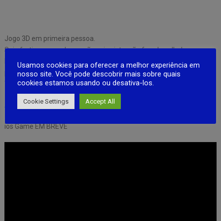
Jogo 3D em primeira pessoa.
Seja furtivo, esconda-se, não seja visto, não faça barulho!
Resolva quebra-cabeças, resolva enigmas e encontre itens para
Usamos cookies para oferecer a melhor experiência em
planejar sua fuga.
nosso site. Você pode descobrir mais sobre quais
cookies estamos usando ou desativa-los.
Tenha cuidado, os pais podem notar portas e armários abertos.
Cookie Settings
Accept All
Android Game
ios Game EM BREVE