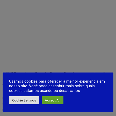
👨🏼‍🌾 Fazenda em Primeira Pessoa: Experimente uma imersão
completa na vida rural diária.
Usamos cookies para oferecer a melhor experiência em
🐮 Minijogos Empolgantes: Ordene vacas, tosque ovelhas, corte
nosso site. Você pode descobrir mais sobre quais
cookies estamos usando ou desativa-los.
trigo e colete ovos.
🧀 Fabricação de Produtos: Transforme leite em queijo, lã em fio.
Cookie Settings
Accept All
🚜 Melhorias Progressivas: Aprimore ferramentas, edifícios e até
mesmo raças de animais para aumentar a eficiência.