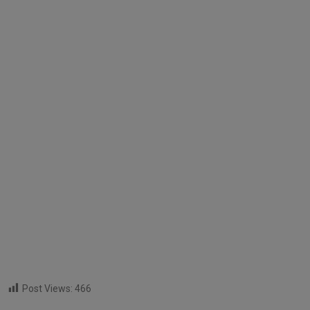
Post Views:
466