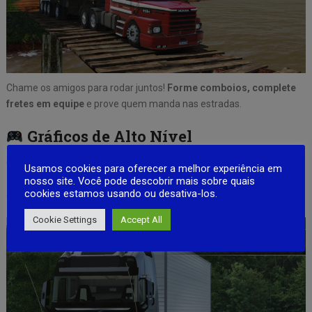
Chame os amigos para rodar juntos!
Forme comboios, complete
fretes em equipe
e prove quem manda nas estradas.
Gráficos de Alto Nível
Cada detalhe foi pensado para oferecer
a experiência mais
Usamos cookies para oferecer a melhor experiência em
realista
, com cenários incríveis, caminhões detalhados e mudanças
nosso site. Você pode descobrir mais sobre quais
cookies estamos usando ou desativa-los.
climáticas dinâmicas.
Cookie Settings
Accept All