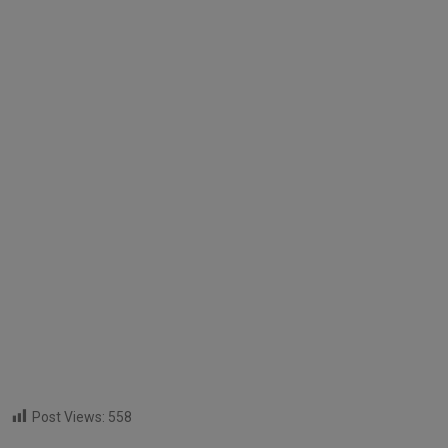
Post Views:
558