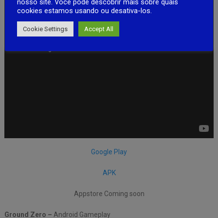
nosso site. Você pode descobrir mais sobre quais
cookies estamos usando ou desativa-los.
Cookie Settings
Accept All
Google Play
APK
Appstore Coming soon
Ground Zero –
Android Gameplay