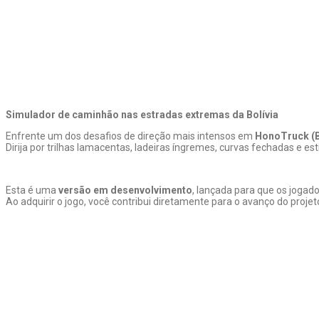
Simulador de caminhão nas estradas extremas da Bolívia
Enfrente um dos desafios de direção mais intensos em
HonoTruck (B
Dirija por trilhas lamacentas, ladeiras íngremes, curvas fechadas e es
Esta é uma
versão em desenvolvimento
, lançada para que os joga
Ao adquirir o jogo, você contribui diretamente para o avanço do proj