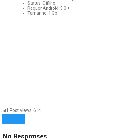
Status: Offline
Requer Android: 9.0 +
Tamanho: 1 Gb
Post Views:
614
Prev Article
Next Article
No Responses