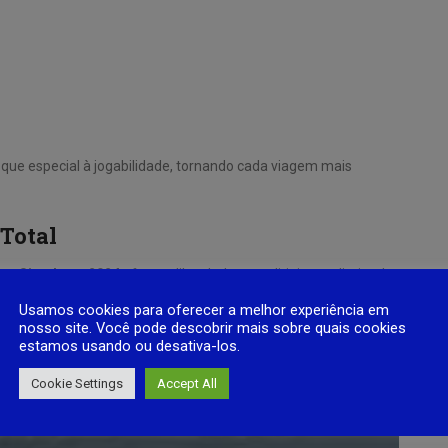
que especial à jogabilidade, tornando cada viagem mais
 Total
Bus Simulator 2024
oferece liberdade para dirigir sem limite de
explorar diferentes rotas, incluindo:
Usamos cookies para oferecer a melhor experiência em
nosso site. Você pode descobrir mais sobre quais cookies
estamos usando ou desativa-los.
Cookie Settings
Accept All