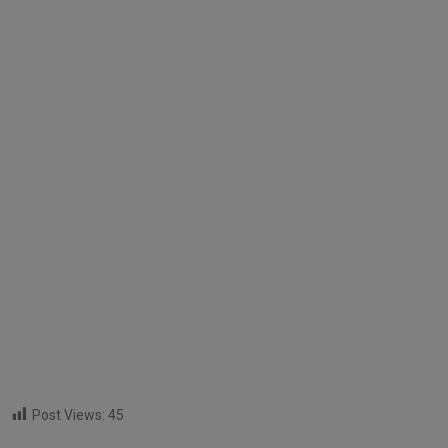
Post Views:
45