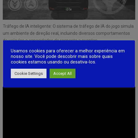
Tráfego de IA inteligente: O sistema de tráfego de IA do jogo simula
um ambiente de direção real, incluindo diversos comportamentos
de veículos e capacidades de resposta a eventos.
Usamos cookies para oferecer a melhor experiência em
nosso site. Você pode descobrir mais sobre quais
cookies estamos usando ou desativa-los.
Download
Android
Cookie Settings
Accept All
Download
ios