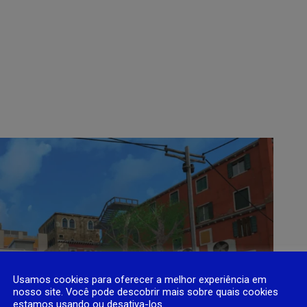
Usamos cookies para oferecer a melhor experiência em
nosso site. Você pode descobrir mais sobre quais cookies
estamos usando ou desativa-los.