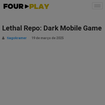
Lethal Repo: Dark Mobile Game
tiagokramer
19 de março de 2025