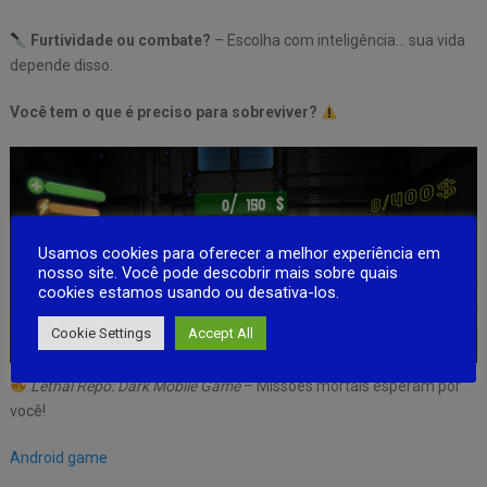
Furtividade ou combate?
– Escolha com inteligência… sua vida
depende disso.
Você tem o que é preciso para sobreviver?
Usamos cookies para oferecer a melhor experiência em
nosso site. Você pode descobrir mais sobre quais
cookies estamos usando ou desativa-los.
Cookie Settings
Accept All
Lethal Repo: Dark Mobile Game
– Missões mortais esperam por
você!
Android game