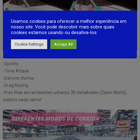
Usamos cookies para oferecer a melhor experiência em
nosso site. Você pode descobrir mais sobre quais
cookies estamos usando ou desativa-los.
Cookie Settings
Accept All
-Corridas no circuito
-Sprints
-Time Attack
-Derrote chefes
-Drag Racing
-Free Ride em ambientes urbanos 3D detalhados (Open World),
explore cada canto!