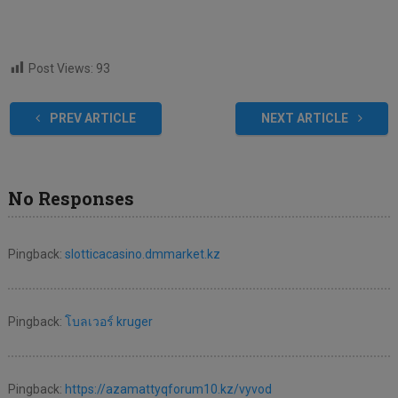
Post Views:
93
PREV ARTICLE
NEXT ARTICLE
No Responses
Pingback:
slotticacasino.dmmarket.kz
Pingback:
โบลเวอร์ kruger
Pingback:
https://azamattyqforum10.kz/vyvod