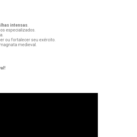
alhas intensas
.
dos especializados.
a.
r ou fortalecer seu exército.
 magnata medieval.
al!