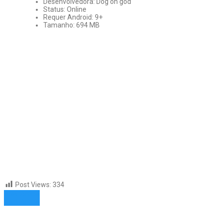
Desenvolvedora: Dog on god
Status: Online
Requer Android: 9+
Tamanho: 694 MB
Post Views:
334
Prev Article
Next Article