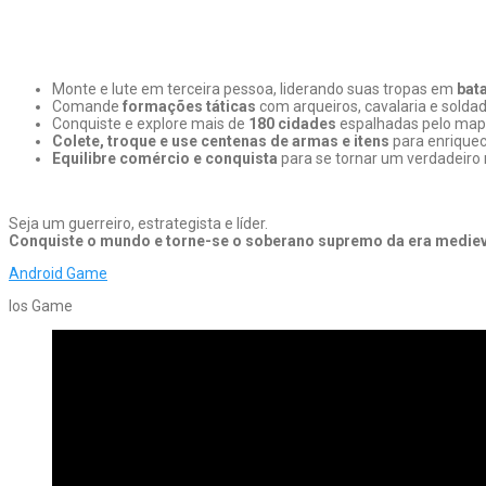
Monte e lute em terceira pessoa, liderando suas tropas em
bat
Comande
formações táticas
com arqueiros, cavalaria e solda
Conquiste e explore mais de
180 cidades
espalhadas pelo map
Colete, troque e use centenas de armas e itens
para enriquece
Equilibre comércio e conquista
para se tornar um verdadeiro
Seja um guerreiro, estrategista e líder.
Conquiste o mundo e torne-se o soberano supremo da era mediev
Android Game
Ios Game