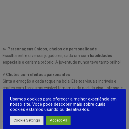
👟
Personagens únicos, cheios de personalidade
Escolha entre diversos jogadores, cada um com
habilidades
especiais
e carisma próprio. A juventude nunca teve tanto brilho!
⚡
Chutes com efeitos apaixonantes
Sinta a emoção a cada toque na bola! Efeitos visuais incríveis e
chutes com força imprevisível tornam cada partida
viva, intensa e
imprevisível
.
Usamos cookies para oferecer a melhor experiência em
nosso site. Você pode descobrir mais sobre quais
cookies estamos usando ou desativa-los.
👕
Estilo é tudo!
Cookie Settings
Accept All
Vista seus personagens com roupas esportivas e casuais — mostre