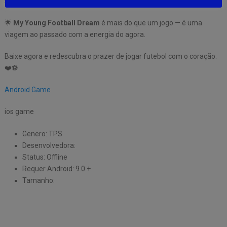
sua personalidade dentro e fora do campo!
🌟
My Young Football Dream
é mais do que um jogo — é uma
viagem ao passado com a energia do agora.
Baixe agora e redescubra o prazer de jogar futebol com o coração.
❤️⚽
Android Game
ios game
Genero: TPS
Desenvolvedora:
Status: Offline
Requer Android: 9.0 +
Tamanho: