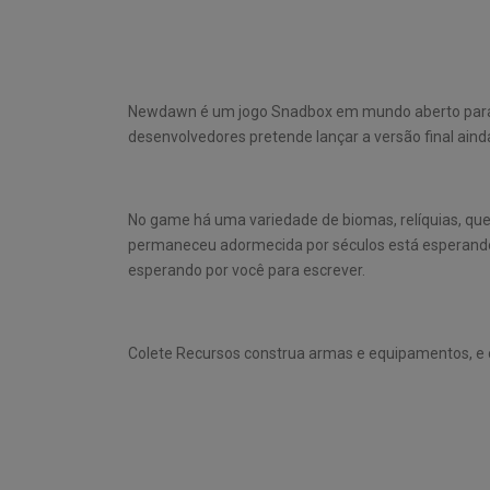
Newdawn é um jogo Snadbox em mundo aberto para 
desenvolvedores pretende lançar a versão final aind
No game há uma variedade de biomas, relíquias, qu
permaneceu adormecida por séculos está esperando p
esperando por você para escrever.
Colete Recursos construa armas e equipamentos, e c