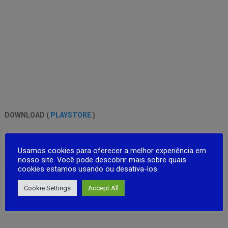
DOWNLOAD (
PLAYSTORE
)
Desenvolvedora: Netease
Status: Online
Usamos cookies para oferecer a melhor experiência em
nosso site. Você pode descobrir mais sobre quais
Requer Android : 5.0 +
cookies estamos usando ou desativa-los.
Tamanho: 1,6 Gb
Cookie Settings
Accept All