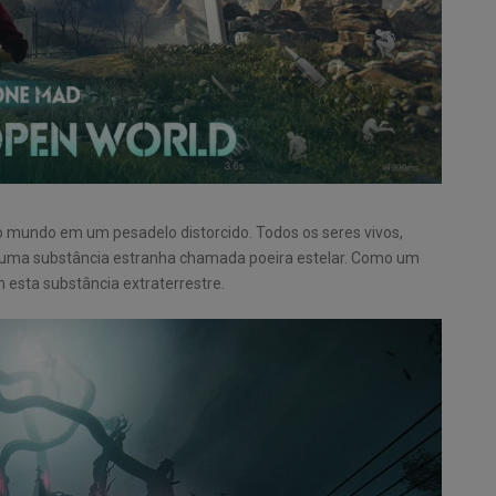
 mundo em um pesadelo distorcido. Todos os seres vivos,
r uma substância estranha chamada poeira estelar. Como um
sta substância extraterrestre.