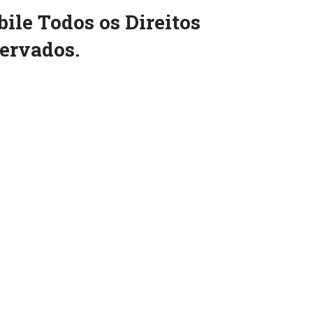
ile Todos os Direitos
ervados.