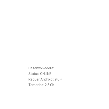
Desenvolvedora:
Status: ONLINE
Requer Android : 9.0 +
Tamanho: 2,5 Gb