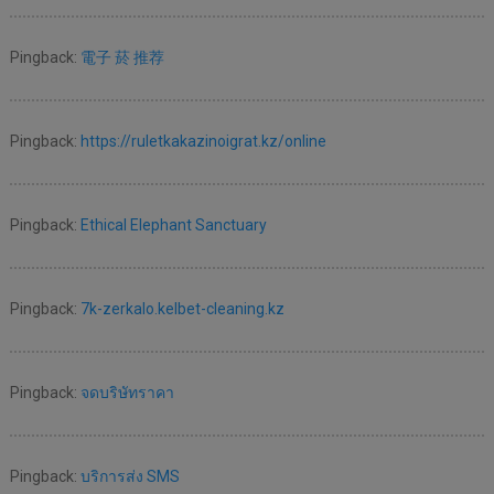
Pingback:
電子 菸 推荐
Pingback:
https://ruletkakazinoigrat.kz/online
Pingback:
Ethical Elephant Sanctuary
Pingback:
7k-zerkalo.kelbet-cleaning.kz
Pingback:
จดบริษัทราคา
Pingback:
บริการส่ง SMS