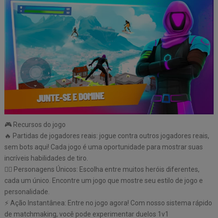
🎮 Recursos do jogo
🔥 Partidas de jogadores reais: jogue contra outros jogadores reais,
sem bots aqui! Cada jogo é uma oportunidade para mostrar suas
incríveis habilidades de tiro.
🦸‍♂️ Personagens Únicos: Escolha entre muitos heróis diferentes,
cada um único. Encontre um jogo que mostre seu estilo de jogo e
personalidade.
⚡ Ação Instantânea: Entre no jogo agora! Com nosso sistema rápido
de matchmaking, você pode experimentar duelos 1v1