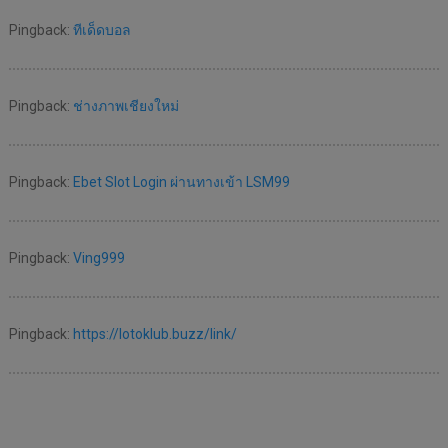
Pingback:
ทีเด็ดบอล
Pingback:
ช่างภาพเชียงใหม่
Pingback:
Ebet Slot Login ผ่านทางเข้า LSM99
Pingback:
Ving999
Pingback:
https://lotoklub.buzz/link/