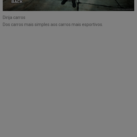
Dirija carros
Dos carros mais simples aos carros mais esportivos.